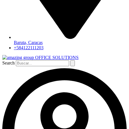
Baruta, Caracas
+584122111203
Search