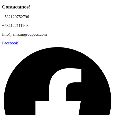
Contactanos!
+582129752796
+584122111203
Info@amazingroupccs.com
Facebook